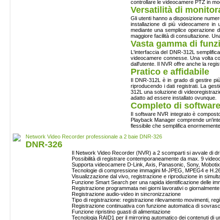
controllare
le
videocamere
PTZ in m
Versatilità di monito
Gli utenti hanno a disposizione numero
installazione di più videocamere in 
mediante una semplice operazione di 
maggiore facilità di consultazione. U
Vasta gamma di funzi
L'interfaccia del DNR-312L semplifica 
videocamere connesse. Una volta confi
dall'utente. Il NVR offre anche la reg
Pratico e affidabile
Il DNR-312L è in grado di gestire p
riproducendo i dati registrati. La ges
312L una soluzione di videoregistrazi
adatto ad essere installato ovunque.
Completo di softwar
Il software NVR integrato è composto
Playback Manager comprende un'interfa
flessibile che semplifica enormemente
Network Video Recorder professionale a 2 baie DNR-326
DNR-326
Il Network Video Recorder (
NVR
) a 2
scomparti
si
avvale
di
dr
Possibilità
di
registrare
contemporaneamente
da
max. 9
video
Supporta
videocamere
D-Link, Axis, Panasonic, Sony,
Mobotix
Tecnologie
di
compressione
immagini
M-JPEG,
MPEG4
e H.2
Visualizzazione
dal
vivo,
registrazione
e
riproduzione
in
simult
Funzione
Smart Search per
una
rapida
identificazione
delle
im
Registrazione
programmata
nei
giorni
lavorativi
o
giornalmente
Registrazione
audio-video in
sincronizzazione
Tipo
di
registrazione
:
registrazione
rilevamento movimenti,
reg
Registrazione
continuativa con funzione automatica
di
sovrascr
Funzione
ripristino guasti
di
alimentazione
Tecnologia RAID1 per il mirroring automatico dei contenuti di un