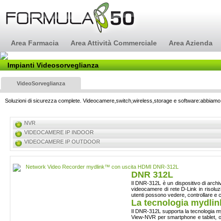
Area Farmacia
Area Attività Commerciale
Area Azienda
Impianti Videosorveglianza
VideoSorveglianza
Soluzioni di sicurezza complete. Videocamere,switch,wireless,storage e software:abbiamo tu
NVR
VIDEOCAMERE IP INDOOR
VIDEOCAMERE IP OUTDOOR
Network Video Recorder mydlink™ con uscita HDMI DNR-312L
DNR
312L
Il
DNR-312L
è
un
dispositivo
di
archi
videocamere
di
rete
D-Link in
risoluz
utenti
possono
vedere
,
controllare
e
c
La tecnologia mydl
Il
DNR-312L
supporta la tecnologia m
View-NVR per smartphone e tablet, 