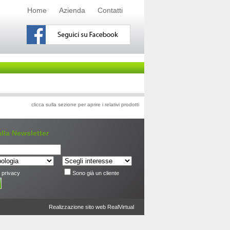
Home
Azienda
Contatti
clicca sulla sezione per aprire i relativi prodotti
 alla Newsletter
 privacy
Sono già un cliente
Realizzazione sito web RealVirtual