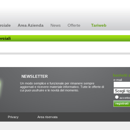
rciale
Area Azienda
News
Offerte
Tariweb
rciali
Iscriviti
NEWSLETTER
e-mail
Un modo semplice e funzionale per rimanere sempre
aggiornati e ricevere materiale informativo. Tutte le offerte di
cui puoi usufruire e le novità del momento.
accetto
Privacy
Area riservata