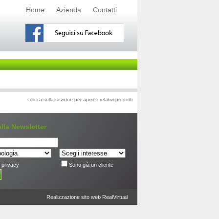
Home
Azienda
Contatti
clicca sulla sezione per aprire i relativi prodotti
 alla Newsletter
 privacy
Sono già un cliente
Realizzazione sito web RealVirtual