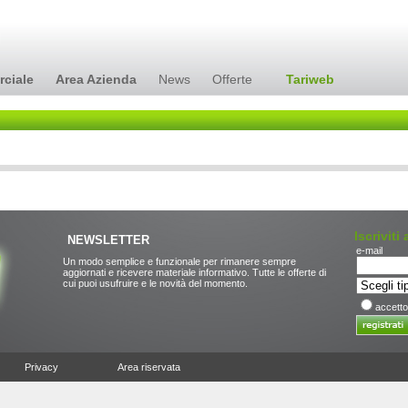
rciale
Area Azienda
News
Offerte
Tariweb
Iscriviti
NEWSLETTER
e-mail
Un modo semplice e funzionale per rimanere sempre
aggiornati e ricevere materiale informativo. Tutte le offerte di
cui puoi usufruire e le novità del momento.
accetto
Privacy
Area riservata