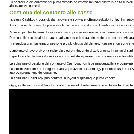
Tiene traccia del contante nel punto vendita ed emette avvisi di allerta in caso di livel
alle giacenze correnti.
Gestione del contante alle casse
I sistemi CashLogy, costituiti da hardware e software, offrono soluzioni chiavi in mano d
Il sistema risolve molti dei problemi che si riscontrano durante le ordinarie operazioni di
Ad esempio, le chiusure di cassa non sono più necessarie, in ogni momento si conosce
Dato che il resto è calcolato automaticamente ed erogato in modo corretto, non vi sara
Trattandosi di un sistema di gestione a ciclo chiuso del denaro, i cassieri non sono
L’ambiente di lavoro diventa molto più sicuro, riducendo drasticamente il rischio di rapi
L’apertura e la chiusura di cassa sono immediate e permettono una maggiore flessibilità
La soluzione di gestione del contante di CashLogy fornisce una dettagliata e completa v
Le informazioni che si ottengono dalle applicazioni di CashLogy possono essere utilizza
approvvigionamenti del contante.
La soluzione CashLogy può adattarsi al layout di qualunque punto vendita.
Oggi, molti costruttori di banchi cassa offrono kit di adattamento e software facilmente 