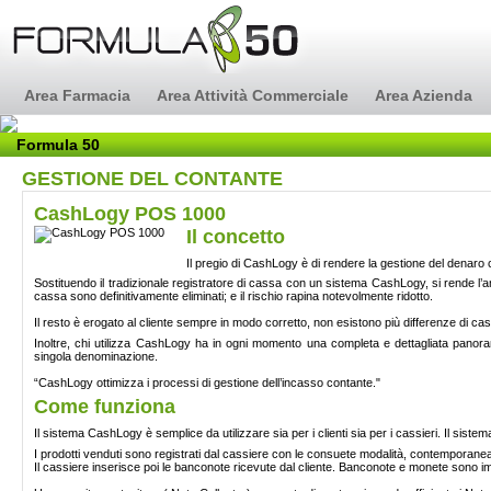
Area Farmacia
Area Attività Commerciale
Area Azienda
Formula 50
GESTIONE DEL CONTANTE
CashLogy POS 1000
Il concetto
Il pregio di CashLogy è di rendere la gestione del denaro co
Sostituendo il tradizionale registratore di cassa con un sistema CashLogy, si rende l’a
cassa sono definitivamente eliminati; e il rischio rapina notevolmente ridotto.
Il resto è erogato al cliente sempre in modo corretto, non esistono più differenze di ca
Inoltre, chi utilizza CashLogy ha in ogni momento una completa e dettagliata panora
singola denominazione.
“CashLogy ottimizza i processi di gestione dell’incasso contante."
Come funziona
Il sistema CashLogy è semplice da utilizzare sia per i clienti sia per i cassieri. Il siste
I prodotti venduti sono registrati dal cassiere con le consuete modalità, contemporanea
Il cassiere inserisce poi le banconote ricevute dal cliente. Banconote e monete sono im