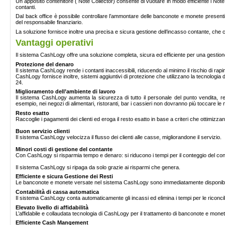
Un apposito contenitore ( Note Collector) consente di vuotare in modo efficiente i Note
contanti.
Dal back office è possibile controllare l’ammontare delle banconote e monete presenti n
del responsabile finanziario.
La soluzione fornisce inoltre una precisa e sicura gestione dell’incasso contante, che 
Vantaggi operativi
Il sistema CashLogy offre una soluzione completa, sicura ed efficiente per una gestione 
Protezione del denaro
Il sistema CashLogy rende i contanti inaccessibili, riducendo al minimo il rischio di rapin
CashLogy fornisce inoltre, sistemi aggiuntivi di protezione che utilizzano la tecnologia di
24.
Miglioramento dell’ambiente di lavoro
Il sistema CashLogy aumenta la sicurezza di tutto il personale del punto vendita, re
esempio, nei negozi di alimentari, ristoranti, bar i cassieri non dovranno più toccare le
Resto esatto
Raccoglie i pagamenti dei clienti ed eroga il resto esatto in base a criteri che ottimizzano
Buon servizio clienti
Il sistema CashLogy velocizza il flusso dei clienti alle casse, migliorandone il servizio.
Minori costi di gestione del contante
Con CashLogy si risparmia tempo e denaro: si riducono i tempi per il conteggio del conta
Il sistema CashLogy si ripaga da solo grazie ai risparmi che genera.
Efficiente e sicura Gestione dei Resti
Le banconote e monete versate nel sistema CashLogy sono immediatamente disponibili, re
Contabilità di cassa automatica
Il sistema CashLogy conta automaticamente gli incassi ed elimina i tempi per le riconciliaz
Elevato livello di affidabilità
L’affidabile e collaudata tecnologia di CashLogy per il trattamento di banconote e monete
Efficiente Cash Mangement